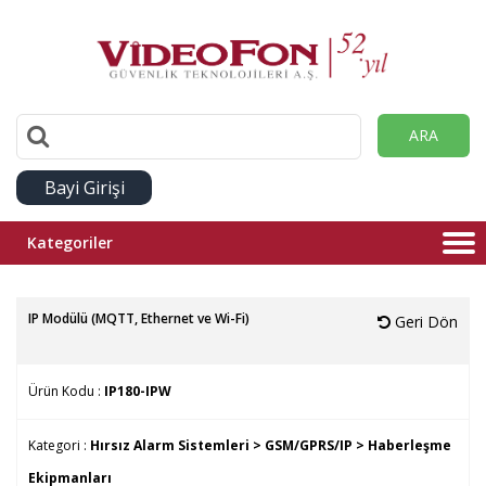
ARA
Bayi Girişi
Kategoriler
IP Modülü (MQTT, Ethernet ve Wi-Fi)
Geri Dön
Ürün Kodu :
IP180-IPW
Kategori :
Hırsız Alarm Sistemleri >
GSM/GPRS/IP >
Haberleşme
Ekipmanları