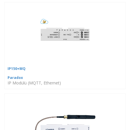
IP150+MQ
Paradox
IP Modülü (MQTT, Ethernet)