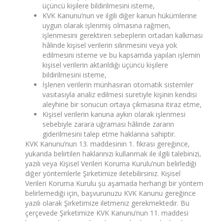
üçüncü kişilere bildirilmesini isteme,
KVK Kanunu’nun ve ilgili diğer kanun hükümlerine
uygun olarak işlenmiş olmasına rağmen,
işlenmesini gerektiren sebeplerin ortadan kalkması
hâlinde kişisel verilerin silinmesini veya yok
edilmesini isteme ve bu kapsamda yapılan işlemin
kişisel verilerin aktarıldığı üçüncü kişilere
bildirilmesini isteme,
İşlenen verilerin münhasıran otomatik sistemler
vasıtasıyla analiz edilmesi suretiyle kişinin kendisi
aleyhine bir sonucun ortaya çıkmasına itiraz etme,
Kişisel verilerin kanuna aykırı olarak işlenmesi
sebebiyle zarara uğraması hâlinde zararın
giderilmesini talep etme haklarına sahiptir.
KVK Kanunu’nun 13. maddesinin 1. fıkrası gereğince,
yukarıda belirtilen haklarınızı kullanmak ile ilgili talebinizi,
yazılı veya Kişisel Verileri Koruma Kurulu’nun belirlediği
diğer yöntemlerle Şirketimize iletebilirsiniz. Kişisel
Verileri Koruma Kurulu şu aşamada herhangi bir yöntem
belirlemediği için, başvurunuzu KVK Kanunu gereğince
yazılı olarak Şirketimize iletmeniz gerekmektedir. Bu
çerçevede Şirketimize KVK Kanunu’nun 11. maddesi