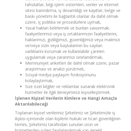
tahsilatlar, bilgi işlem sistemleri, veriler ve internet
sitesi barındırma, iş devamlılığı ve kayıtlar, belge ve
baskı yönetimi ile bağlantılı olanlar da dahil olmak
üzere, iç politika ve prosedürlere uymak,
Yasal hakları belirlemek ve bunları savunmak;
faaliyetlerimizi veya iş ortaklarımızın faaliyetlerini,
haklarımızı, gizliliğimizi, güvenliğimizi veya malımızı
ve/veya sizin veya başkalarının bu sayılan
varlıklarını korumak ve kullanılabilir çareleri
uygulamak veya zararımızı sınırlandırmak,
Memnuniyet anketleri de dahil olmak üzere, pazar
araştırması ve analizi yürütmek,
Sosyal medya paylaşım fonksiyonunu
kolaylaştırmak,
Size özel bilgiler ve reklamlar sunarak elektronik
hizmetler ile ilgili deneyiminizi kişiselleştirmek.
İşlenen Kişisel Verilerin Kimlere ve Hangi Amaçla
Aktarılabileceği
Toplanan kişisel verileriniz Şirketimiz ve Şirketimizle iş
ilişkisi içerisinde olan kişilerin hukuki ve ticari güvenliğinin
temini, Şirketimiz tarafından sunulan ürün ve
hizmetlerden sizleri faydalandırmak için gerekli