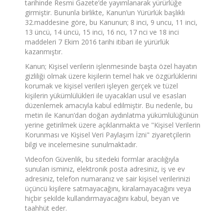
tarihinde Resmi Gazete’de yayımlanarak yürürlüğe
girmiştir. Bununla birlikte, Kanun’un Yürürlük başlıklı
32.maddesine göre, bu Kanunun; 8 inci, 9 uncu, 11 inci,
13 üncü, 14 üncü, 15 inci, 16 ncı, 17 nci ve 18 inci
maddeleri 7 Ekim 2016 tarihi itibari ile yürürlük
kazanmıştır.
Kanun; Kişisel verilerin işlenmesinde başta özel hayatın
gizliliği olmak üzere kişilerin temel hak ve özgürlüklerini
korumak ve kişisel verileri işleyen gerçek ve tüzel
kişilerin yükümlülükleri ile uyacakları usul ve esasları
düzenlemek amacıyla kabul edilmiştir. Bu nedenle, bu
metin ile Kanun’dan doğan aydınlatma yükümlülüğünün
yerine getirilmek üzere açıklanmakta ve "Kişisel Verilerin
Korunması ve Kişisel Veri Paylaşım İzni" ziyaretçilerin
bilgi ve incelemesine sunulmaktadır.
Videofon Güvenlik, bu sitedeki formlar aracılığıyla
sunulan isminiz, elektronik posta adresiniz, iş ve ev
adresiniz, telefon numaranız ve sair kişisel verilerinizi
üçüncü kişilere satmayacağını, kiralamayacağını veya
hiçbir şekilde kullandırmayacağını kabul, beyan ve
taahhüt eder.