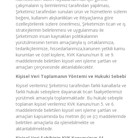
çalışmaların iş birimlerimiz tarafından yapılması,
Şirketimiz tarafından sunulan ürün ve hizmetlerin sizlerin
beğeni, kullanım alışkanlıkları ve ihtiyaçlarına göre
özelleştirilerek sizlere önerilmesi, Şirketimizin ticari ve iş
stratejilerinin belirlenmesi ve uygulanması ile
Şirketimizin insan kaynakları politikalarının
yürütülmesinin temini amaçlarıyla iş ortaklarımıza,
tedarikçilerimize, hissedarlarımıza,kanunen yetkili kamu
kurumları ve özel kişilere, KVK Kanunu’nun 8. ve 9.
maddelerinde belirtilen kişisel veri işleme şartları ve
amaçları çerçevesinde aktarılabilecektir.
Kişisel Veri Toplamanın Yöntemi ve Hukuki Sebebi
Kişisel verileriniz Şirketimiz tarafından farklı kanallarla ve
farklı hukuki sebeplere dayanarak ticari faaliyetlerimizi
yürütmek amacıyla toplanmaktadır. Bu hukuki sebeple
toplanan kişisel verileriniz KVK Kanunu’nun 5. ve 6.
maddelerinde belirtilen kişisel veri işleme şartları ve
amaçları kapsamında bu metnin (b) ve (c) maddelerinde
belirtilen amaçlarla da işlenebilmekte ve
aktarılabilmektedir.
Kişisel Veri Sahibinin KVK Kanunu’nun 11.