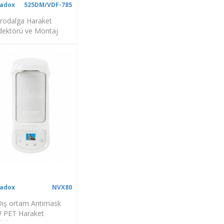
adox
525DM/VDF-785
rodalga Haraket
ektörü ve Montaj
ğı
adox
NVX80
Dış ortam Antimask
 PET Haraket
ektörü