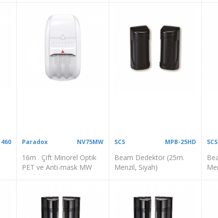
Yağmur Koruyucu
460
Paradox
NV75MW
SCS
MPB-25HD
SCS
16m . Çift Minorel Optik
Beam Dedektör (25m.
Bea
PET ve Anti-mask MW
Menzil, Siyah)
Men
Dedektör