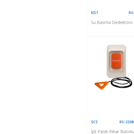
KDT
RS
Su Basma Dedektörü
SCS
RS-220
İpli Panik İhbar Buton