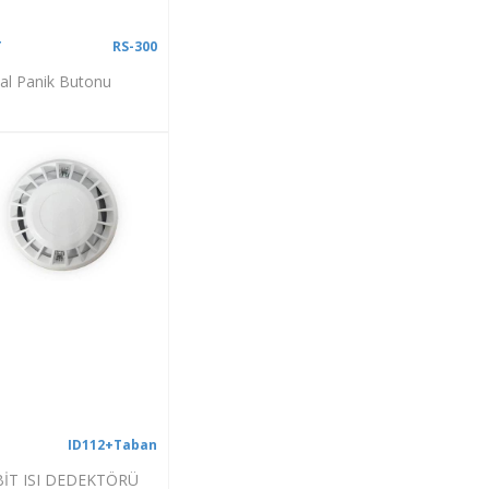
T
RS-300
tal Panik Butonu
ID112+Taban
BİT ISI DEDEKTÖRÜ