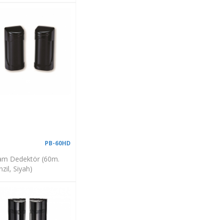
PB-60HD
m Dedektör (60m.
zil, Siyah)