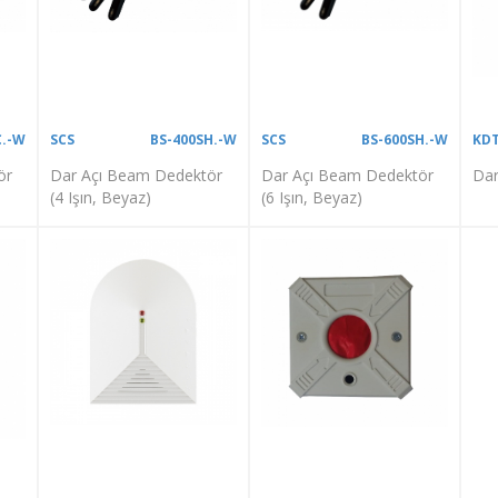
C.-W
SCS
BS-400SH.-W
SCS
BS-600SH.-W
KD
ör
Dar Açı Beam Dedektör
Dar Açı Beam Dedektör
Dar
(4 Işın, Beyaz)
(6 Işın, Beyaz)