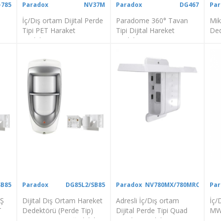
-785
Paradox
NV37M
Paradox
DG467
Par
İç/Dış ortam Dijital Perde
Paradome 360° Tavan
Mik
Tipi PET Haraket
Tipi Dijital Hareket
Ded
Dedektörü
Dedektörü
Aya
SB85
Paradox
DG85L2/SB85
Paradox
NV780MX/780MRC
Par
Ş
Dijital Dış Ortam Hareket
Adresli İç/Dış ortam
İç/
T
Dedektörü (Perde Tip)
Dijital Perde Tipi Quad
MW
I
SB85 mntaj ayağı dahil
Haraket Dedektörü ve
Ded