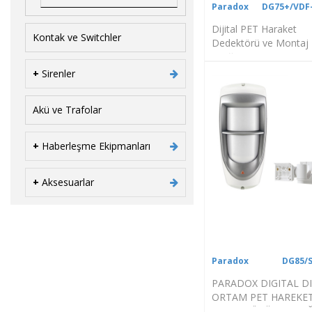
Paradox
DG75+/VDF
Dijital PET Haraket
Kontak ve Switchler
Dedektörü ve Montaj
Ayağı
+
Sirenler
Akü ve Trafolar
+
Haberleşme Ekipmanları
+
Aksesuarlar
Paradox
DG85/
PARADOX DIGITAL DI
ORTAM PET HAREKE
DEDEKTÖRÜ VE AYAĞ