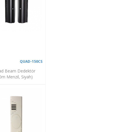
QUAD-150CS
ad Beam Dedektör
0m Menzil, Siyah)