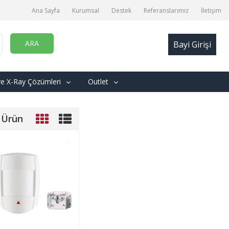
Ana Sayfa
Kurumsal
Destek
Referanslarımız
İletişim
ARA
Bayi Girişi
ve X-Ray Çözümleri
Outlet
 Ürün