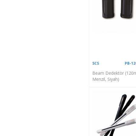
SCS
PB-1
Beam Dedektör (120
Menzil, Siyah)