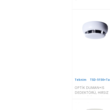
Teknim
TSD-5150+T
OPTİK DUMAN+IS
DEDEKTÖRÜ, HIRSIZ
ALARM İÇİN +Taban
TFA-0120