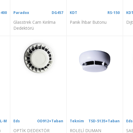
-400
Paradox
DG457
KDT
RS-150
KD
Glasstrek Cam Kırılma
Panik İhbar Butonu
Dij
Dedektörü
BL-M
Eds
OD912+Taban
Teknim
TSD-5135+Taban
Eds
u
OPTİK DEDEKTÖR
ROLELİ DUMAN
SA