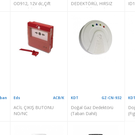
OD912, 12V dc,Çift
DEDEKTÖRÜ, HIRSIZ
ID1
LED.Röleli+Taban ECDB
ALARM İÇİN +Taban
EC
TFA-0120
aban
Eds
ACB/K
KDT
GZ-CN-932
KD
ACİL ÇIKIŞ BUTONU
Doğal Gaz Dedektörü
Doğ
NO/NC
(Taban Dahil)
(Fi
Dah