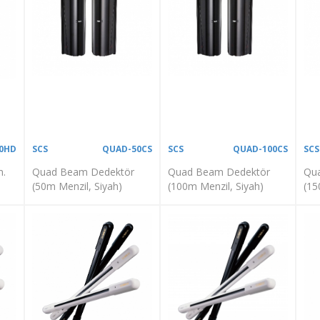
20HD
SCS
QUAD-50CS
SCS
QUAD-100CS
SCS
m.
Quad Beam Dedektör
Quad Beam Dedektör
Qu
(50m Menzil, Siyah)
(100m Menzil, Siyah)
(15