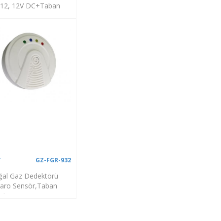
12, 12V DC+Taban
DB
T
GZ-FGR-932
al Gaz Dedektörü
garo Sensör,Taban
il)