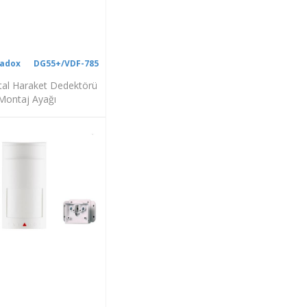
adox
DG55+/VDF-785
ital Haraket Dedektörü
Montaj Ayağı