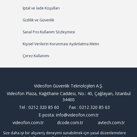
İptal ve İade Koşulları
Gizlilik ve Güvenlik
Sanal Pos Kullanım Sözleşmesi
Kişisel Verilerin Korunması Aydınlatma Metni
Çerez Kullanımı
Videofon Güvenlik Teknolojileri A.Ş.
Videofon Plaza, Kağıthane Caddesi, No.: 40, Çağlayan, İstanbul
34400
Tel : 0212 320 85 60 Fax : 0212 320 85 63
E-posta: info@videofon.com.tr
videofon.com.tr dcode.com.tr avtech.com.tr
Size daha iyi bir alışveriş deneyimi sunabilmek için yasal düzenlemelere