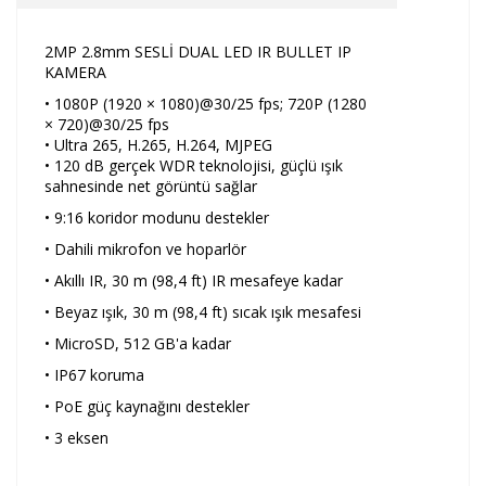
2MP 2.8mm SESLİ DUAL LED IR BULLET IP
KAMERA
• 1080P (1920 × 1080)@30/25 fps; 720P (1280
× 720)@30/25 fps
• Ultra 265, H.265, H.264, MJPEG
• 120 dB gerçek WDR teknolojisi, güçlü ışık
sahnesinde net görüntü sağlar
• 9:16 koridor modunu destekler
• Dahili mikrofon ve hoparlör
• Akıllı IR, 30 m (98,4 ft) IR mesafeye kadar
• Beyaz ışık, 30 m (98,4 ft) sıcak ışık mesafesi
• MicroSD, 512 GB'a kadar
• IP67 koruma
• PoE güç kaynağını destekler
• 3 eksen