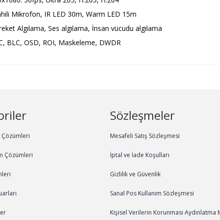
hili Mikrofon, IR LED 30m, Warm LED 15m
reket Algılama, Ses algılama, İnsan vücudu algılama
HLC, BLC, OSD, ROI, Maskeleme, DWDR
riler
Sözleşmeler
m Çözümleri
Mesafeli Satış Sözleşmesi
m Çözümleri
İptal ve İade Koşulları
leri
Gizlilik ve Güvenlik
arları
Sanal Pos Kullanım Sözleşmesi
ler
Kişisel Verilerin Korunması Aydınlatma 