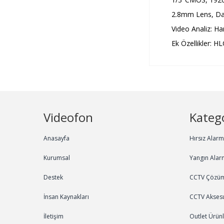
2.8mm Lens, Da
Video Analiz: Ha
Ek Özellikler: 
Videofon
Katego
Anasayfa
Hırsız Alar
Kurumsal
Yangın Alar
Destek
CCTV Çözüm
İnsan Kaynakları
CCTV Aksesu
İletişim
Outlet Ürün