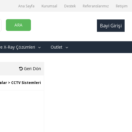
Ana Sayfa
Kurumsal
Destek
Referanslarımız
İletişim
ARA
Bayi Girişi
ve X-Ray Çözümleri
Outlet
Geri Dön
alar >
CCTV Sistemleri