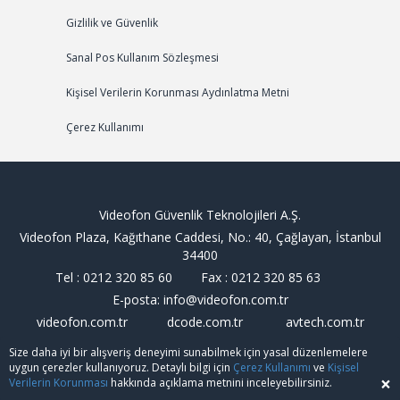
Gizlilik ve Güvenlik
Sanal Pos Kullanım Sözleşmesi
Kişisel Verilerin Korunması Aydınlatma Metni
Çerez Kullanımı
Videofon Güvenlik Teknolojileri A.Ş.
Videofon Plaza, Kağıthane Caddesi, No.: 40, Çağlayan, İstanbul
34400
Tel : 0212 320 85 60 Fax : 0212 320 85 63
E-posta: info@videofon.com.tr
videofon.com.tr dcode.com.tr avtech.com.tr
Size daha iyi bir alışveriş deneyimi sunabilmek için yasal düzenlemelere
Her Hakkı Saklıdır. © 2020
uygun çerezler kullanıyoruz. Detaylı bilgi için
Çerez Kullanımı
ve
Kişisel
×
Verilerin Korunması
hakkında açıklama metnini inceleyebilirsiniz.