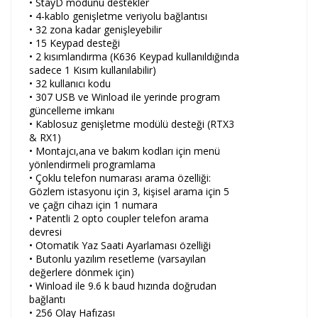
• StayD modunu destekler
• 4-kablo genişletme veriyolu bağlantısı
• 32 zona kadar genişleyebilir
• 15 Keypad desteği
• 2 kısımlandırma (K636 Keypad kullanıldığında
sadece 1 Kısım kullanılabilir)
• 32 kullanıcı kodu
• 307 USB ve Winload ile yerinde program
güncelleme imkanı
• Kablosuz genişletme modülü desteği (RTX3
& RX1)
• Montajcı,ana ve bakım kodları için menü
yönlendirmeli programlama
• Çoklu telefon numarası arama özelliği:
Gözlem istasyonu için 3, kişisel arama için 5
ve çağrı cihazı için 1 numara
• Patentli 2 opto coupler telefon arama
devresi
• Otomatik Yaz Saati Ayarlaması özelliği
• Butonlu yazılım resetleme (varsayılan
değerlere dönmek için)
• Winload ile 9.6 k baud hızında doğrudan
bağlantı
• 256 Olay Hafızası