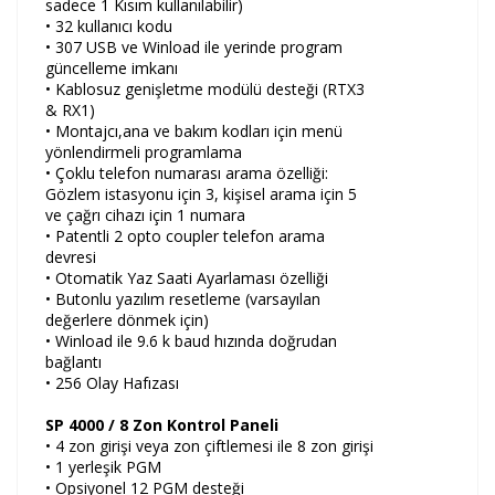
sadece 1 Kısım kullanılabilir)
• 32 kullanıcı kodu
• 307 USB ve Winload ile yerinde program
güncelleme imkanı
• Kablosuz genişletme modülü desteği (RTX3
& RX1)
• Montajcı,ana ve bakım kodları için menü
yönlendirmeli programlama
• Çoklu telefon numarası arama özelliği:
Gözlem istasyonu için 3, kişisel arama için 5
ve çağrı cihazı için 1 numara
• Patentli 2 opto coupler telefon arama
devresi
• Otomatik Yaz Saati Ayarlaması özelliği
• Butonlu yazılım resetleme (varsayılan
değerlere dönmek için)
• Winload ile 9.6 k baud hızında doğrudan
bağlantı
• 256 Olay Hafızası
SP 4000 / 8 Zon Kontrol Paneli
• 4 zon girişi veya zon çiftlemesi ile 8 zon girişi
• 1 yerleşik PGM
• Opsiyonel 12 PGM desteği