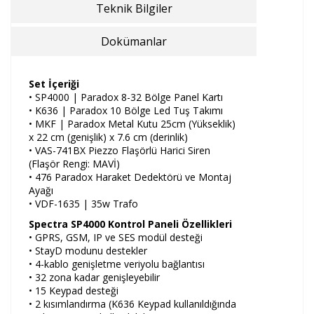
Teknik Bilgiler
Dokümanlar
Set İçeriği
• SP4000 | Paradox 8-32 Bölge Panel Kartı
• K636 | Paradox 10 Bölge Led Tuş Takımı
• MKF | Paradox Metal Kutu 25cm (Yükseklik)
x 22 cm (genişlik) x 7.6 cm (derinlik)
• VAS-741BX Piezzo Flaşörlü Harici Siren
(Flaşör Rengi: MAVİ)
• 476 Paradox Haraket Dedektörü ve Montaj
Ayağı
• VDF-1635 | 35w Trafo
Spectra SP4000 Kontrol Paneli Özellikleri
• GPRS, GSM, IP ve SES modül desteği
• StayD modunu destekler
• 4-kablo genişletme veriyolu bağlantısı
• 32 zona kadar genişleyebilir
• 15 Keypad desteği
• 2 kısımlandırma (K636 Keypad kullanıldığında