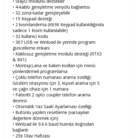
• StayD modunu destekler
• 4-kablo genişletme veriyolu bağlantısı
• 32 zona kadar genişleyebilir
• 15 Keypad desteği
• 2 kısımlandırma (K636 Keypad kullanıldığında
sadece 1 Kısım kullanılabilir)
• 32 kullanıcı kodu
• 307 USB ve Winload ile yerinde program
güncelleme imkanı
• Kablosuz genişletme modülü desteği (RTX3
& RX1)
• Montajcı,ana ve bakım kodları için menü
yönlendirmeli programlama
• Çoklu telefon numarası arama özelliği:
Gözlem istasyonu için 3, kişisel arama için 5
ve çağrı cihazı için 1 numara
• Patentli 2 opto coupler telefon arama
devresi
• Otomatik Yaz Saati Ayarlaması özelliği
• Butonlu yazılım resetleme (varsayılan
değerlere dönmek için)
• Winload ile 9.6 k baud hızında doğrudan
bağlantı
• 256 Olay Hafızası