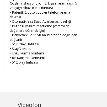
Gözlem istasyonu için 3, kişisel arama için 5
ve çağrı cihazı için 1 numara
• Patentli 2 opto coupler telefon arama
devresi
• Otomatik Yaz Saati Ayarlaması özelliği
• Butonlu yazılım resetleme (varsayılan
değerlere dönmek için)
• BabyWare ile 115K baud hızında doğrudan
bağlantı
• 512 Olay Hafızası
• StayD Modu
• Uyku kurma yöntemi
• RF Karışma Denetimi
• 512 olay hafızası
Videofon