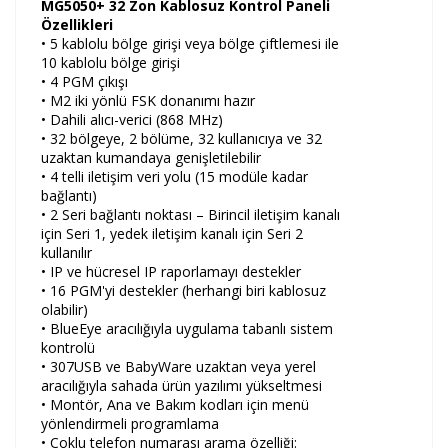
MG5050+ 32 Zon Kablosuz Kontrol Paneli
Özellikleri
• 5 kablolu bölge girişi veya bölge çiftlemesi ile
10 kablolu bölge girişi
• 4 PGM çıkışı
• M2 iki yönlü FSK donanımı hazır
• Dahili alıcı-verici (868 MHz)
• 32 bölgeye, 2 bölüme, 32 kullanıcıya ve 32
uzaktan kumandaya genişletilebilir
• 4 telli iletişim veri yolu (15 modüle kadar
bağlantı)
• 2 Seri bağlantı noktası – Birincil iletişim kanalı
için Seri 1, yedek iletişim kanalı için Seri 2
kullanılır
• IP ve hücresel IP raporlamayı destekler
• 16 PGM'yi destekler (herhangi biri kablosuz
olabilir)
• BlueEye aracılığıyla uygulama tabanlı sistem
kontrolü
• 307USB ve BabyWare uzaktan veya yerel
aracılığıyla sahada ürün yazılımı yükseltmesi
• Montör, Ana ve Bakım kodları için menü
yönlendirmeli programlama
• Çoklu telefon numarası arama özelliği: