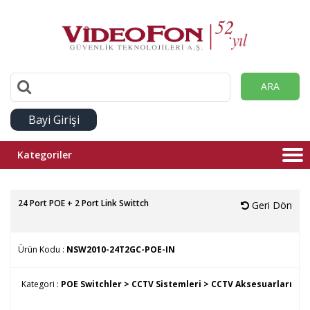
ARA
Bayi Girişi
Kategoriler
24 Port POE + 2 Port Link Swittch
Geri Dön
Ürün Kodu :
NSW2010-24T2GC-POE-IN
Kategori :
POE Switchler >
CCTV Sistemleri >
CCTV Aksesuarları