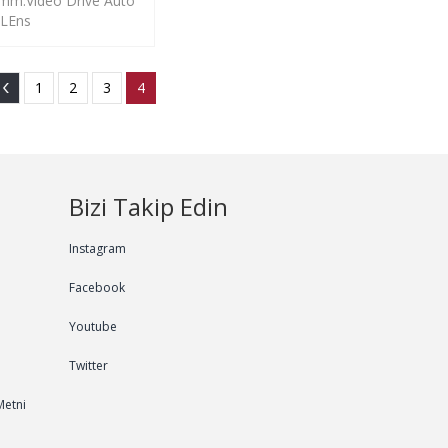
mm.Video Drive Auto
s LEns
1
2
3
4
Bizi Takip Edin
Instagram
Facebook
Youtube
Twitter
Metni