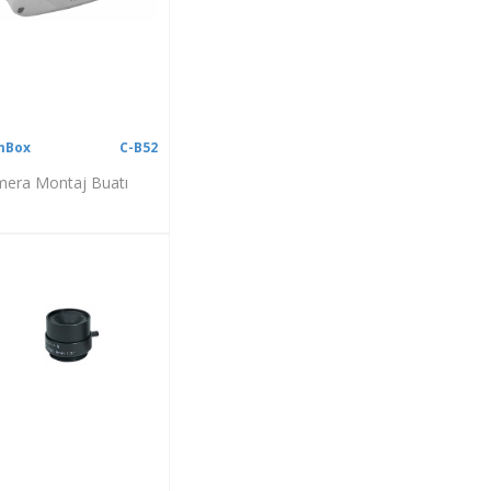
mBox
C-B52
era Montaj Buatı