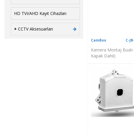
HD TVI/AHD Kayıt Cihazları
+
CCTV Aksesuarları
CamBox
C-JB
Kamera Montaj Buatı 
Kapak Dahil)