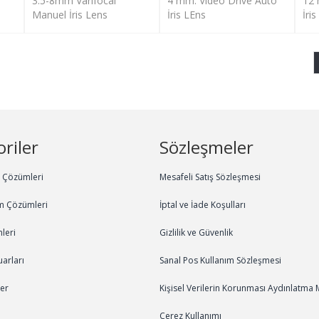
3.5-8mm Varifocal
4 mm. Video Drive Auto
12 
Manuel İris Lens
İris LEns
İri
riler
Sözleşmeler
m Çözümleri
Mesafeli Satış Sözleşmesi
m Çözümleri
İptal ve İade Koşulları
leri
Gizlilik ve Güvenlik
arları
Sanal Pos Kullanım Sözleşmesi
ler
Kişisel Verilerin Korunması Aydınlatma 
Çerez Kullanımı