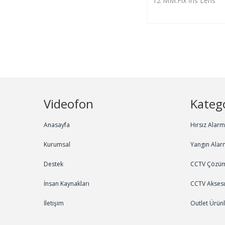
12 MM.Fix İris Lens
Videofon
Katego
Anasayfa
Hırsız Alar
Kurumsal
Yangın Alar
Destek
CCTV Çözüm
İnsan Kaynakları
CCTV Aksesu
İletişim
Outlet Ürün