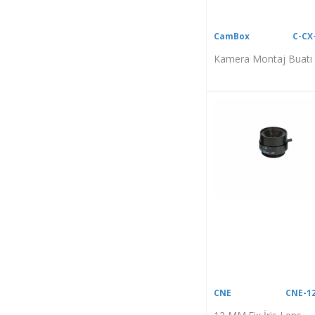
CamBox
C-CX
Kamera Montaj Buatı
CNE
CNE-1