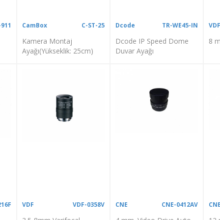
-911
CamBox
C-ST-25
Dcode
TR-WE45-IN
VD
Kamera Montaj
Dcode IP Speed Dome
8 m
Ayağı(Yükseklik: 25cm)
Duvar Ayağı
216F
VDF
VDF-0358V
CNE
CNE-0412AV
CN