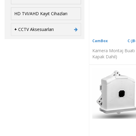
HD TVI/AHD Kayıt Cihazları
+
CCTV Aksesuarları
CamBox
C-JB
Kamera Montaj Buatı 
Kapak Dahil)