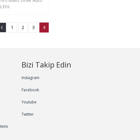
mm.Video Drive Auto
s LEns
1
2
3
4
Bizi Takip Edin
Instagram
Facebook
Youtube
Twitter
Metni