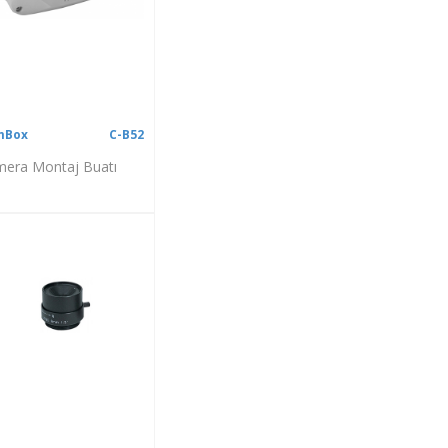
mBox
C-B52
era Montaj Buatı