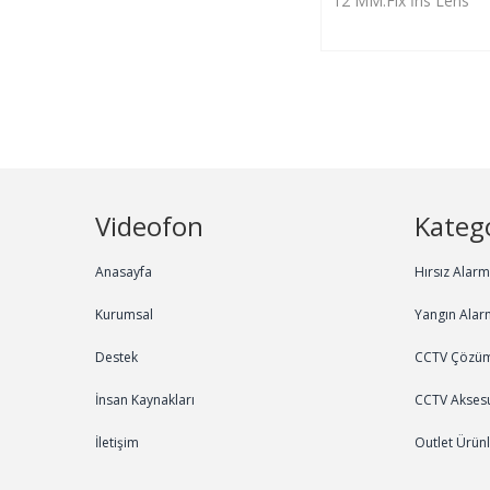
12 MM.Fix İris Lens
Videofon
Katego
Anasayfa
Hırsız Alar
Kurumsal
Yangın Alar
Destek
CCTV Çözüm
İnsan Kaynakları
CCTV Aksesu
İletişim
Outlet Ürün