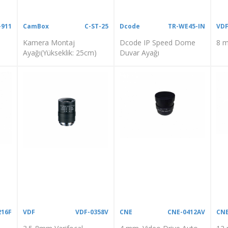
-911
CamBox
C-ST-25
Dcode
TR-WE45-IN
VD
Kamera Montaj
Dcode IP Speed Dome
8 m
Ayağı(Yükseklik: 25cm)
Duvar Ayağı
216F
VDF
VDF-0358V
CNE
CNE-0412AV
CN