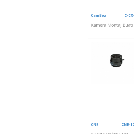
CamBox
C-CX
Kamera Montaj Buatı
CNE
CNE-1