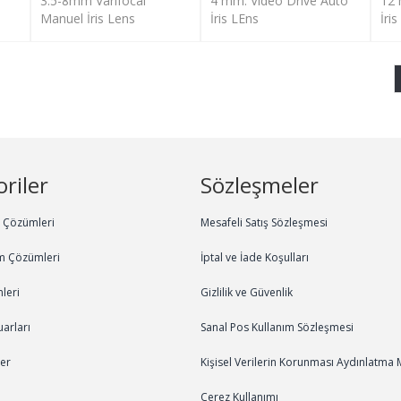
3.5-8mm Varifocal
4 mm. Video Drive Auto
12 
Manuel İris Lens
İris LEns
İri
riler
Sözleşmeler
m Çözümleri
Mesafeli Satış Sözleşmesi
m Çözümleri
İptal ve İade Koşulları
leri
Gizlilik ve Güvenlik
arları
Sanal Pos Kullanım Sözleşmesi
ler
Kişisel Verilerin Korunması Aydınlatma 
Çerez Kullanımı