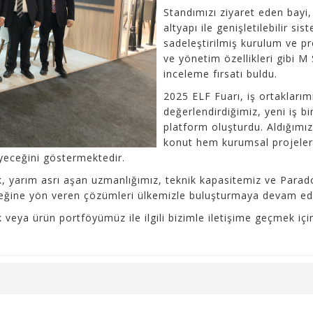
Standımızı ziyaret eden bayi, 
altyapı ile genişletilebilir s
sadeleştirilmiş kurulum ve p
ve yönetim özellikleri gibi M
inceleme fırsatı buldu.
2025 ELF Fuarı, iş ortaklarımı
değerlendirdiğimiz, yeni iş bi
platform oluşturdu. Aldığımı
konut hem kurumsal projelerd
eyeceğini göstermektedir.
ak, yarım asrı aşan uzmanlığımız, teknik kapasitemiz ve Parad
eleceğine yön veren çözümleri ülkemizle buluşturmaya devam ed
 veya ürün portföyümüz ile ilgili bizimle iletişime geçmek içi