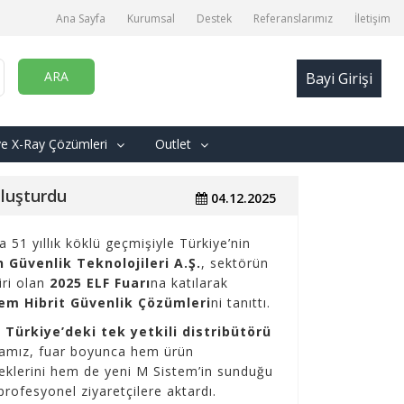
Ana Sayfa
Kurumsal
Destek
Referanslarımız
İletişim
ARA
Bayi Girişi
ve X-Ray Çözümleri
Outlet
uluşturdu
04.12.2025
a 51 yıllık köklü geçmişiyle Türkiye’nin
 Güvenlik Teknolojileri A.Ş.
, sektörün
iri olan
2025 ELF Fuarı
na katılarak
em Hibrit Güvenlik Çözümleri
ni tanıttı.
r Türkiye’deki tek yetkili distribütörü
rmamız, fuar boyunca hem ürün
klerini hem de yeni M Sistem’in sunduğu
profesyonel ziyaretçilere aktardı.