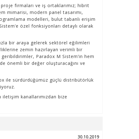
proje firmaları ve iş ortaklarımız; hibrit
istem mimarisi, modern panel tasarımı,
rogramlama modelleri, bulut tabanlı erişim
 Sistem’e özel fonksiyonları detaylı olarak
zla bir araya gelerek sektörel eğilimleri
rliklerine zemin hazırlayan verimli bir
z geribildirimler, Paradox M Sistem’in hem
e önemli bir değer oluşturacağını ve
ox ile sürdürdüğümüz güçlü distribütörlük
iyoruz.
n iletişim kanallarımızdan bize
30.10.2019