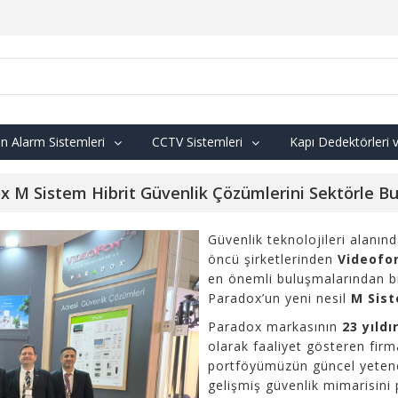
n Alarm Sistemleri
CCTV Sistemleri
Kapı Dedektörleri 
x M Sistem Hibrit Güvenlik Çözümlerini Sektörle B
Güvenlik teknolojileri alanınd
öncü şirketlerinden
Videofon
en önemli buluşmalarından b
Paradox’un yeni nesil
M Sist
Paradox markasının
23 yıldı
olarak faaliyet gösteren fi
portföyümüzün güncel yetene
gelişmiş güvenlik mimarisini 