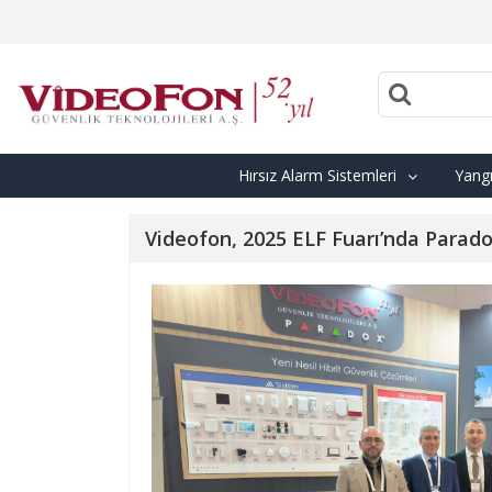
Hırsız Alarm Sistemleri
Yangı
Videofon, 2025 ELF Fuarı’nda Parado