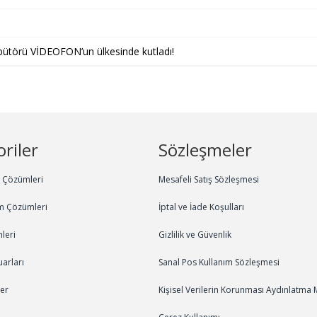
bütörü VİDEOFON’un ülkesinde kutladı!
riler
Sözleşmeler
m Çözümleri
Mesafeli Satış Sözleşmesi
m Çözümleri
İptal ve İade Koşulları
leri
Gizlilik ve Güvenlik
arları
Sanal Pos Kullanım Sözleşmesi
ler
Kişisel Verilerin Korunması Aydınlatma 